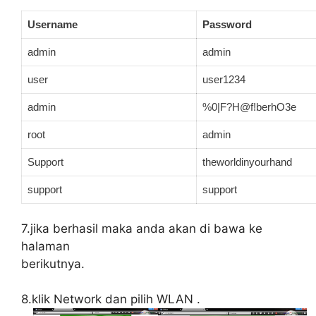
Username
Password
admin
admin
user
user1234
admin
%0|F?H@f!berhO3e
root
admin
Support
theworldinyourhand
support
support
7.jika berhasil maka anda akan di bawa ke
halaman
berikutnya.
8.klik Network dan pilih WLAN .