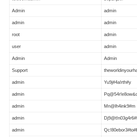
Admin
admin
admin
admin
root
admin
user
admin
Admin
Admin
Support
theworldinyourh
admin
Yu9j#4a!rth#y
admin
Pq@54r!e8ow&
admin
Mn@lh4ink9#m
admin
Dj9@t!n03g4r6#
admin
Qc!80ebor3#to#