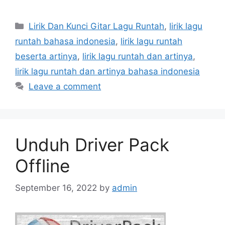
Categories
Lirik Dan Kunci Gitar Lagu Runtah
,
lirik lagu
runtah bahasa indonesia
,
lirik lagu runtah
beserta artinya
,
lirik lagu runtah dan artinya
,
lirik lagu runtah dan artinya bahasa indonesia
Leave a comment
Unduh Driver Pack
Offline
September 16, 2022
by
admin