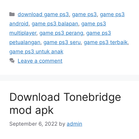
Categories
download game ps3
,
game ps3
,
game ps3
android
,
game ps3 balapan
,
game ps3
multiplayer
,
game ps3 perang
,
game ps3
petualangan
,
game ps3 seru
,
game ps3 terbaik
,
game ps3 untuk anak
Leave a comment
Download Tonebridge
mod apk
September 6, 2022
by
admin