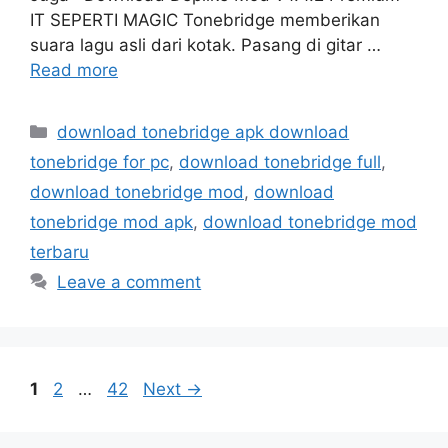
IT SEPERTI MAGIC Tonebridge memberikan
suara lagu asli dari kotak. Pasang di gitar …
Read more
Categories
download tonebridge apk download
tonebridge for pc
,
download tonebridge full
,
download tonebridge mod
,
download
tonebridge mod apk
,
download tonebridge mod
terbaru
Leave a comment
Page
Page
Page
1
2
…
42
Next
→