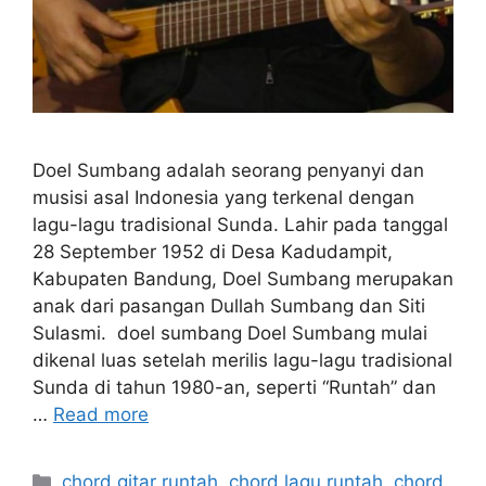
Doel Sumbang adalah seorang penyanyi dan
musisi asal Indonesia yang terkenal dengan
lagu-lagu tradisional Sunda. Lahir pada tanggal
28 September 1952 di Desa Kadudampit,
Kabupaten Bandung, Doel Sumbang merupakan
anak dari pasangan Dullah Sumbang dan Siti
Sulasmi. doel sumbang Doel Sumbang mulai
dikenal luas setelah merilis lagu-lagu tradisional
Sunda di tahun 1980-an, seperti “Runtah” dan
…
Read more
Categories
chord gitar runtah
,
chord lagu runtah
,
chord