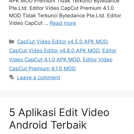
APK MOD Premium Tidak Terkunci Bytedance
Pte.Ltd. Editor Video CapCut Premium 4.1.0
MOD Tidak Terkunci Bytedance Pte.Ltd. Editor
Video CapCut …
Read more
Categories
CapCut Video Editor v4.5.0 APK MOD
,
CapCut Video Editor v4.8.0 APK MOD
,
Editor
Video CapCut 4.1.0 APK MOD
,
Editor Video
CapCut Premium 4.1.0 MOD
Leave a comment
5 Aplikasi Edit Video
Android Terbaik