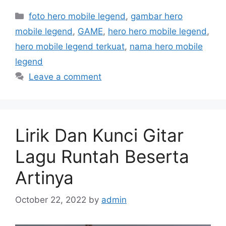
Categories
foto hero mobile legend
,
gambar hero
mobile legend
,
GAME
,
hero hero mobile legend
,
hero mobile legend terkuat
,
nama hero mobile
legend
Leave a comment
Lirik Dan Kunci Gitar
Lagu Runtah Beserta
Artinya
October 22, 2022
by
admin