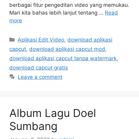
berbagai fitur pengeditan video yang memukau.
Mari kita bahas lebih lanjut tentang …
Read
more
Categories
Aplikasi Edit Video
,
download aplikasi
capcut
,
download aplikasi capcut mod
,
download aplikasi capcut tanpa watermark
,
download capcut gratis
Leave a comment
Album Lagu Doel
Sumbang