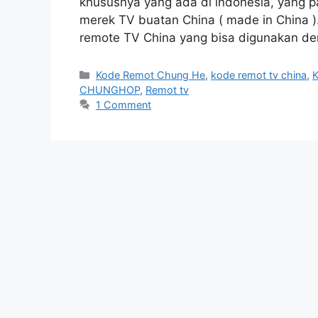
khususnya yang ada di indonesia, yang pa
merek TV buatan China ( made in China )
remote TV China yang bisa digunakan 
Categories
Kode Remot Chung He
,
kode remot tv china
,
CHUNGHOP
,
Remot tv
1 Comment