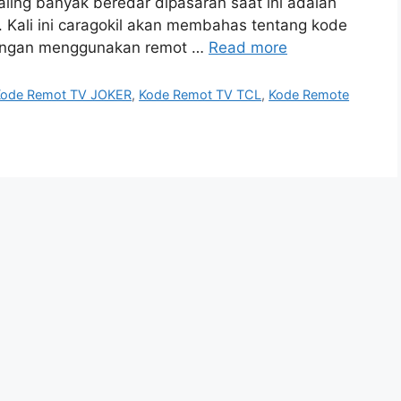
ling banyak beredar dipasaran saat ini adalah
. Kali ini caragokil akan membahas tentang kode
dengan menggunakan remot …
Read more
Kode Remot TV JOKER
,
Kode Remot TV TCL
,
Kode Remote