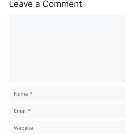
Leave a Comment
Comment
Name
Email
Website