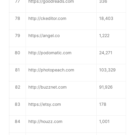
77
https://goodreads.com
336
78
http://ckeditor.com
18,403
79
https://angel.co
1,222
80
http://podomatic.com
24,271
81
http://photopeach.com
103,329
82
http://buzznet.com
91,926
83
https://etsy.com
178
84
http://houzz.com
1,001