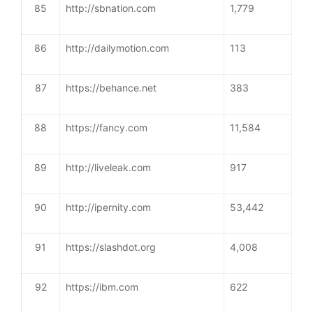
85
http://sbnation.com
1,779
86
http://dailymotion.com
113
87
https://behance.net
383
88
https://fancy.com
11,584
89
http://liveleak.com
917
90
http://ipernity.com
53,442
91
https://slashdot.org
4,008
92
https://ibm.com
622