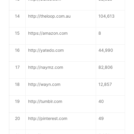
14
http://theloop.com.au
104,613
15
https://amazon.com
8
16
http://yatedo.com
44,990
17
http://naymz.com
82,806
18
http://wayn.com
12,857
19
http://tumblr.com
40
20
http://pinterest.com
49