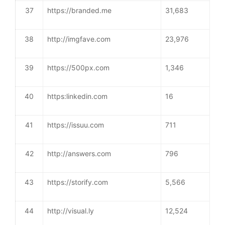
37
https://branded.me
31,683
38
http://imgfave.com
23,976
39
https://500px.com
1,346
40
https:linkedin.com
16
41
https://issuu.com
711
42
http://answers.com
796
43
https://storify.com
5,566
44
http://visual.ly
12,524