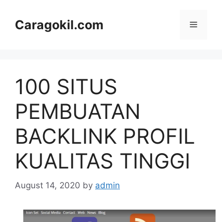
Skip
to
Caragokil.com
Menu
content
100 SITUS
PEMBUATAN
BACKLINK PROFIL
KUALITAS TINGGI
August 14, 2020
by
admin