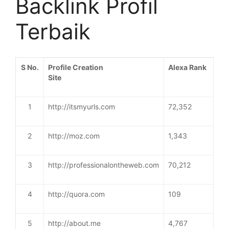
Backlink Profil
Terbaik
S No.
Profile Creation
Alexa Rank
Site
1
http://itsmyurls.com
72,352
2
http://moz.com
1,343
3
http://professionalontheweb.com
70,212
4
http://quora.com
109
5
http://about.me
4,767