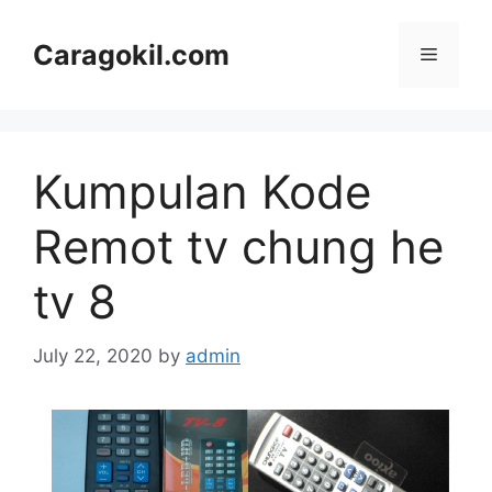
Skip
to
Caragokil.com
Menu
content
Kumpulan Kode
Remot tv chung he
tv 8
July 22, 2020
by
admin