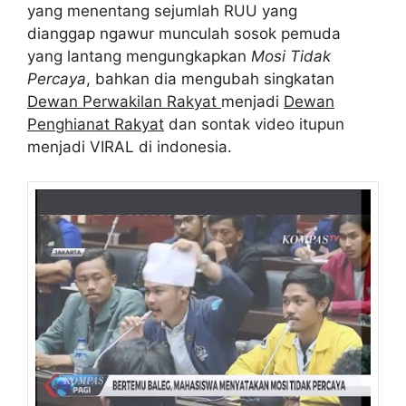
yang menentang sejumlah RUU yang
dianggap ngawur munculah sosok pemuda
yang lantang mengungkapkan
Mosi Tidak
Percaya
, bahkan dia mengubah singkatan
Dewan Perwakilan Rakyat
menjadi
Dewan
Penghianat Rakyat
dan sontak video itupun
menjadi VIRAL di indonesia.