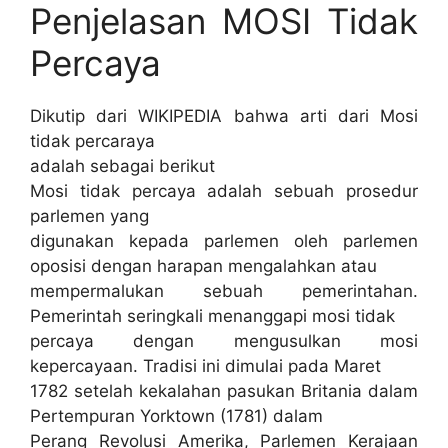
Penjelasan MOSI Tidak
Percaya
Dikutip dari WIKIPEDIA bahwa arti dari Mosi
tidak percaraya
adalah sebagai berikut
Mosi tidak percaya adalah sebuah prosedur
parlemen yang
digunakan kepada parlemen oleh parlemen
oposisi dengan harapan mengalahkan atau
mempermalukan sebuah pemerintahan.
Pemerintah seringkali menanggapi mosi tidak
percaya dengan mengusulkan mosi
kepercayaan. Tradisi ini dimulai pada Maret
1782 setelah kekalahan pasukan Britania dalam
Pertempuran Yorktown (1781) dalam
Perang Revolusi Amerika, Parlemen Kerajaan