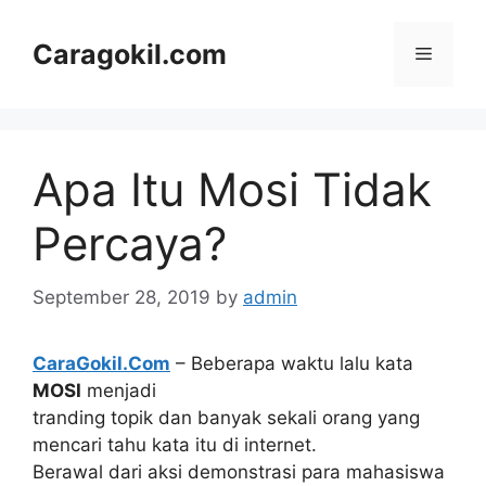
Skip
to
Caragokil.com
Menu
content
Apa Itu Mosi Tidak
Percaya?
September 28, 2019
by
admin
CaraGokil.Com
– Beberapa waktu lalu kata
MOSI
menjadi
tranding topik dan banyak sekali orang yang
mencari tahu kata itu di internet.
Berawal dari aksi demonstrasi para mahasiswa