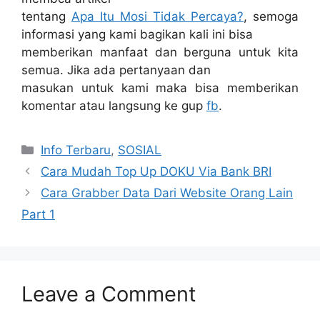
tentang
Apa Itu Mosi Tidak Percaya?
, semoga
informasi yang kami bagikan kali ini bisa
memberikan manfaat dan berguna untuk kita
semua. Jika ada pertanyaan dan
masukan untuk kami maka bisa memberikan
komentar atau langsung ke gup
fb
.
Categories
Info Terbaru
,
SOSIAL
Cara Mudah Top Up DOKU Via Bank BRI
Cara Grabber Data Dari Website Orang Lain
Part 1
Leave a Comment