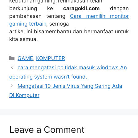
kebutuhan gaming.Terimakasuh telah
berkunjung ke
caragokil.com
dengan
pembahasan tentang
Cara memilih monitor
gaming terbaik
, semoga
artikel ini bisamembantu dan bermanfaat untuk
kita semua.
Categories
GAME
,
KOMPUTER
cara mengatasi pc tidak masuk windows An
operating system wasn’t found.
Mengatasi 10 Jenis Virus Yang Sering Ada
Di Komputer
Leave a Comment