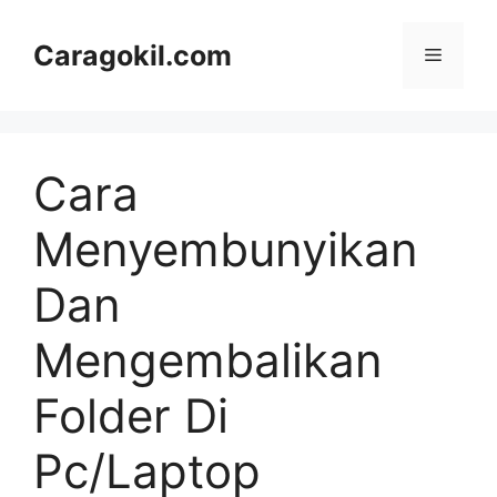
Skip
to
Caragokil.com
Menu
content
Cara
Menyembunyikan
Dan
Mengembalikan
Folder Di
Pc/Laptop