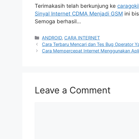
Terimakasih telah berkunjung ke
caragoki
Sinyal Internet CDMA Menjadi GSM
ini bi
Semoga berhasil…
Categories
ANDROID
,
CARA INTERNET
Cara Terbaru Mencari dan Tes Bug Operator Ya
Cara Mempercepat Internet Menggunakan Apl
Leave a Comment
Comment